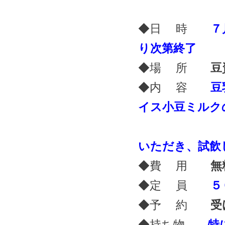
◆日 時
７
り次第終了
◆場 所
豆資
◆内 容
豆乳
イス小豆ミルク
※３種類
いただき、試飲
◆費 用
無
◆定 員
５０
◆予 約
受
◆持ち物
特