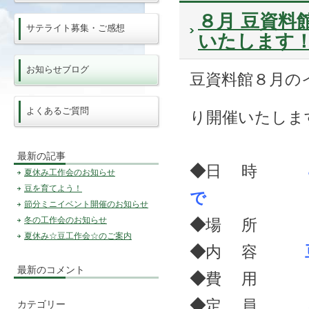
８月 豆資料
サテライト募集・ご感想
いたします
お知らせブログ
豆資料館８月の
よくあるご質問
り開催いたしま
最新の記事
◆
日 時
夏休み工作会のお知らせ
豆を育てよう！
で
節分ミニイベント開催のお知らせ
冬の工作会のお知らせ
◆
場 所
中札内
夏休み☆豆工作会☆のご案内
◆
内 容
最新のコメント
◆
費 用
無
◆
定 員
カテゴリー