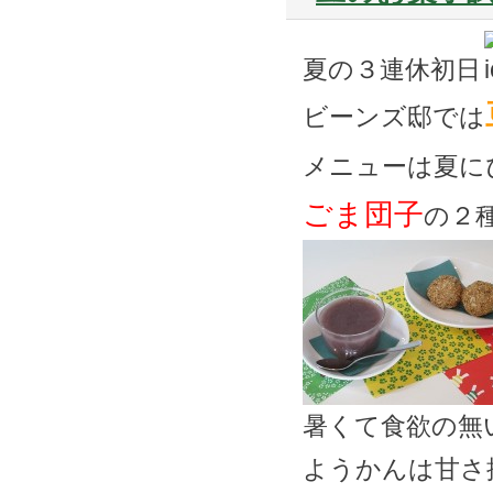
夏の３連休初日
ビーンズ邸では
メニューは夏に
ごま団子
の２
暑くて食欲の無
ようかんは甘さ