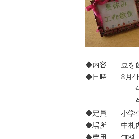
◆内容 豆を
◆日時 8月4
午前の部 
午後の部 1
◆定員 小学生
◆場所 中札
◆費用 無料