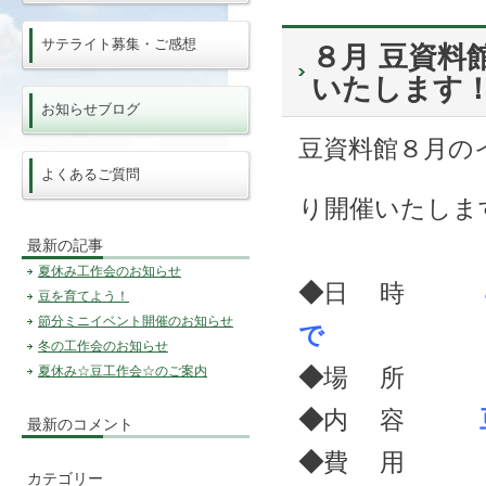
サテライト募集・ご感想
８月 豆資料
いたします
お知らせブログ
豆資料館８月の
よくあるご質問
り開催いたしま
最新の記事
夏休み工作会のお知らせ
◆
日 時
豆を育てよう！
節分ミニイベント開催のお知らせ
で
冬の工作会のお知らせ
夏休み☆豆工作会☆のご案内
◆
場 所
中札内
◆
内 容
最新のコメント
◆
費 用
無
カテゴリー