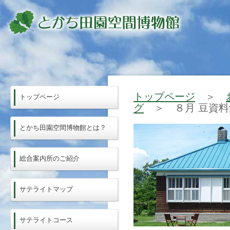
トップページ
＞
トップページ
グ
＞ ８月 豆資料
とかち田園空間博物館とは？
総合案内所のご紹介
サテライトマップ
サテライトコース