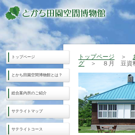
トップページ
＞
トップページ
グ
＞ ８月 豆資料
とかち田園空間博物館とは？
総合案内所のご紹介
サテライトマップ
サテライトコース