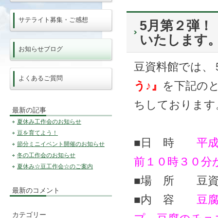
サテライト募集・ご感想
5月第２弾！
いたします
お知らせブログ
豆資料館では、
よくあるご質問
う♪』
を下記の
ちしております
最新の記事
夏休み工作会のお知らせ
豆を育てよう！
■日 時
平
節分ミニイベント開催のお知らせ
冬の工作会のお知らせ
前１０時３０分
夏休み☆豆工作会☆のご案内
■場 所 豆資
最新のコメント
■内 容
豆
カテゴリー