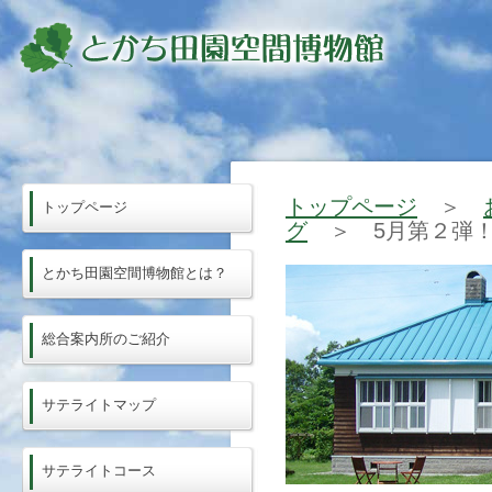
トップページ
＞
トップページ
グ
＞ 5月第２弾！
とかち田園空間博物館とは？
総合案内所のご紹介
サテライトマップ
サテライトコース