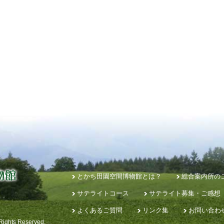
とかち田園空間博物館とは？
総合案内所の
サテライトコース
サテライト募集・ご感想
よくあるご質問
リンク集
お問い合わ
 Rights Reserved.