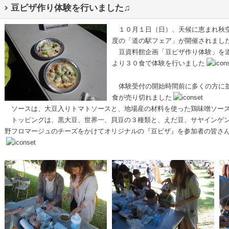
豆ピザ作り体験を行いました♫
１０月１日（日）、天候に恵まれ秋
度の「道の駅フェア」が開催されまし
豆資料館企画「豆ピザ作り体験」を道
より３０食で体験を行いました
体験受付の開始時間前に多くの方に並
食が売り切れました
ソースは、大豆入りトマトソースと、地場産の材料を使った鶏味噌ソー
トッピングは、黒大豆、世界一、貝豆の３種類と、えだ豆、サヤインゲン
野フロマージュのチーズをかけてオリジナルの『豆ピザ』を参加者の皆さ