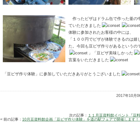
作ったピザはドラム缶で作った釜の中
ていただきました
体験に参加されたお客様の中には、
「１００円でピザが体験できるのは嬉
た。今回も豆ピザ作りがあるというの
」「豆ピザ美味しかった
言葉をいただきました
「豆ピザ作り体験」に参加していただきありがとうございました
2017年10月
次の記事：
１１月豆資料館イベント『豆料
<< 前の記事：
10月豆資料館企画「豆ピザ作り体験」を道の駅フェアで開催します！