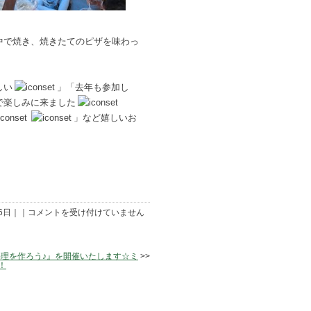
で焼き、焼きたてのピザを味わっ
しい
」
「去年も参加し
で楽しみに来ました
」など嬉しいお
豆
06日｜｜
コメントを受け付けていません
ピ
ザ
作
り
理を作ろう♪』を開催いたします☆ミ
>>
体
！
験
を
行
い
ま