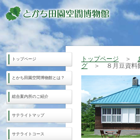
トップページ
＞
トップページ
グ
＞ ８月豆資料館
とかち田園空間博物館とは？
総合案内所のご紹介
サテライトマップ
サテライトコース