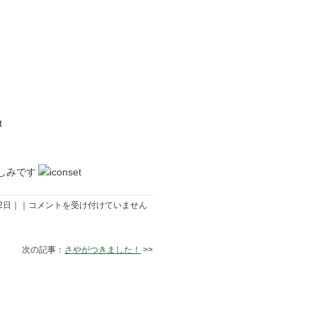
しみです
豆
22日｜｜
コメントを受け付けていません
の
花
が
咲
次の記事：
さやがつきました！
>>
き
ま
し
た！
は