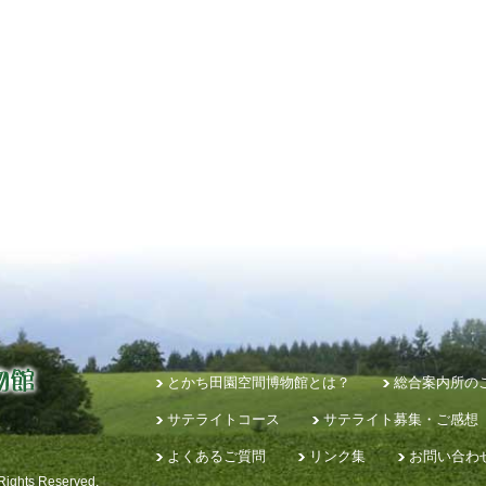
とかち田園空間博物館とは？
総合案内所の
サテライトコース
サテライト募集・ご感想
よくあるご質問
リンク集
お問い合わ
 Rights Reserved.