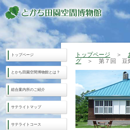
トップページ
＞
トップページ
グ
＞ 第７回 豆
とかち田園空間博物館とは？
総合案内所のご紹介
サテライトマップ
サテライトコース