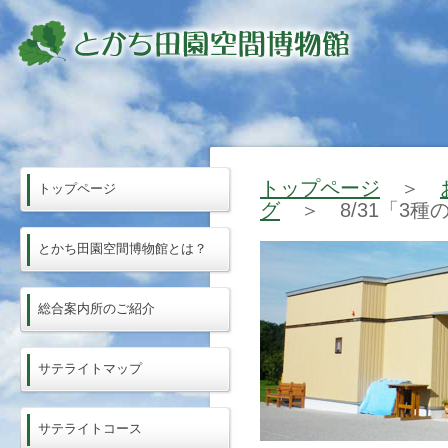
トップページ
＞
トップページ
グ
＞ 8/31「3
とかち田園空間博物館とは？
総合案内所のご紹介
サテライトマップ
サテライトコース