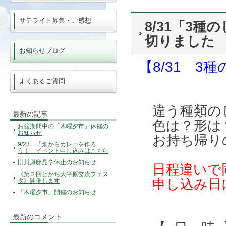
サテライト募集・ご感想
8/31「3
切りました
お知らせブログ
【8/31 
よくあるご質問
違う種類の
最新の記事
色は？形は
お盆期間中の「木曜夕市」休催の
お知らせ
お持ち帰り
9/23 「畑からカレーを作ろ
う！」イベント申し込みはこちら
旧川原邸見学休止のお知らせ
日程違いで
《第２回とかち大平原交流フェス
申し込み日
タ》開催します
「木曜夕市」開催のお知らせ
最新のコメント