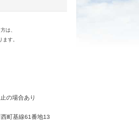
る方は、
ります。
中止の場合あり
西町基線61番地13