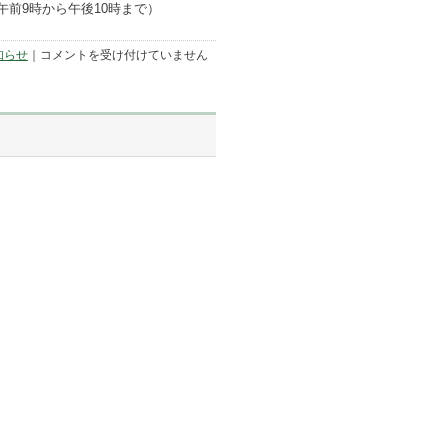
除く午前9時から午後10時まで）
「木
知らせ
｜
コメントを受け付けていません
曜
夕
市」
開
催
の
お
知
ら
せ
は