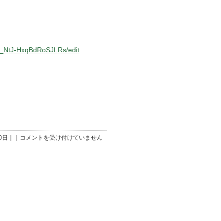
_NtJ-HxqBdRoSJLRs/edit
7/20「真
10日｜｜
コメントを受け付けていません
夏
の
ア
イ
ス
作
り」
申
込
み
は
締
め