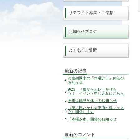
サテライト募集・ご感想
お知らせブログ
よくあるご質問
最新の記事
お盆期間中の「木曜夕市」休催の
お知らせ
9/23 「畑からカレーを作ろ
う！」イベント申し込みはこちら
旧川原邸見学休止のお知らせ
《第２回とかち大平原交流フェス
タ》開催します
「木曜夕市」開催のお知らせ
最新のコメント