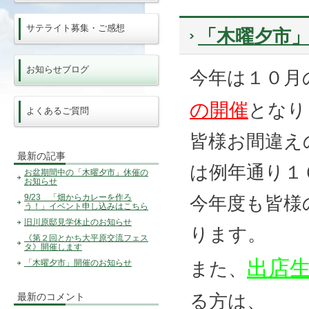
サテライト募集・ご感想
「木曜夕市
お知らせブログ
今年は１０月
の開催
となり
よくあるご質問
皆様お間違え
最新の記事
は例年通り１
お盆期間中の「木曜夕市」休催の
お知らせ
9/23 「畑からカレーを作ろ
今年度も皆様
う！」イベント申し込みはこちら
旧川原邸見学休止のお知らせ
ります。
《第２回とかち大平原交流フェス
タ》開催します
出店
「木曜夕市」開催のお知らせ
また、
最新のコメント
る方は、