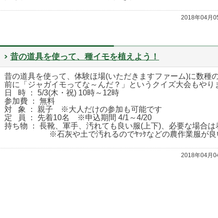
2018年04月
昔の道具を使って、種イモを植えよう！
昔の道具を使って、体験ほ場(いただきますファーム)に数種
前に「ジャガイモってな～んだ？」というクイズ大会もやり
日 時 ： 5/3(木・祝) 10時～12時
参加費 ： 無料
対 象 ： 親子 ※大人だけの参加も可能です
定 員 ： 先着10名 ※申込期間 4/1～4/20
持ち物 ： 長靴、軍手、汚れても良い服(上下)、必要な場合は
※石灰や土で汚れるのでﾔｯｹなどの農作業服が良
2018年04月