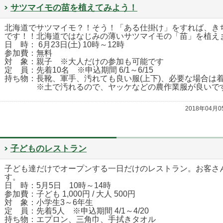
サツマイモの苗を植えてみよう！
北海道でサツマイモ？！そう！「ある仕掛け」をすれば、き
です！！北海道ではなじみの薄いサツマイモの「苗」を植え
日 時： 6月23日(土) 10時～12時
参加費：無料
対 象：親子 ※大人だけの参加も可能です
定 員：先着10名 ※申込期間 6/1～6/15
持ち物：長靴、軍手、汚れても良い服(上下)、必要な場合は
※土で汚れるので、ヤッケなどの農作業服が良いで
2018年04月
子どものレストラン
子ども達だけでオープンする一日だけのレストラン。お客さ
す。
日 時：5月5日 10時～14時
参加費：子ども 1,000円 / 大人 500円
対 象：小学生3～6年生
定 員：先着5人 ※申込期間 4/1～4/20
持ち物：エプロン、三角巾、手拭きタオル