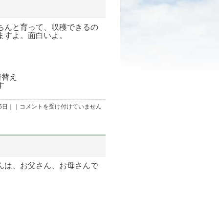
ちんと育って、収穫できるの
ますよ。面白いよ。
着替え
す
サ
05日｜｜
コメントを受け付けていません
ツ
マ
イ
モ
の
苗
を
植
え
んは、お父さん、お母さんで
て
み
よ
う！
は