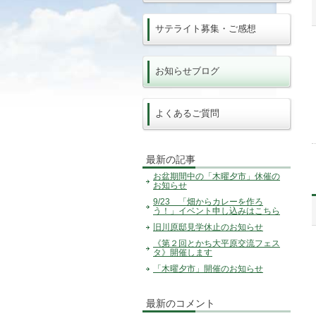
サテライト募集・ご感想
お知らせブログ
よくあるご質問
最新の記事
お盆期間中の「木曜夕市」休催の
お知らせ
9/23 「畑からカレーを作ろ
う！」イベント申し込みはこちら
旧川原邸見学休止のお知らせ
《第２回とかち大平原交流フェス
タ》開催します
「木曜夕市」開催のお知らせ
最新のコメント