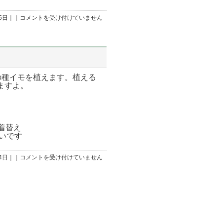
子
05日｜｜
コメントを受け付けていません
ど
も
の
レ
ス
ト
ラ
ン
は
の種イモを植えます。植える
ますよ。
着替え
いです
昔
04日｜｜
コメントを受け付けていません
の
道
具
を
使
っ
て、
種
イ