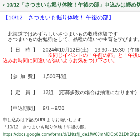
10/12「さつまいも堀り体験！午後の部」申込みは締め
【10/12 さつまいも掘り体験！ 午後の部】
北海道ではめずらしいさつまいもの収穫体験です
さつまいものお勉強をして、品種の違いや生育を学びます
【 日 時 】 2024年10月12日(土) 13:30～15:30（午
※同じイベントの「午前の部」と「午後
込みお時間に間違いが無いようお気をつけ下さい。
【参 加 費】 1,500円/組
【 定 員 】 12組 (応募多数の場合は抽選になります)
【申込期間】 9/1～9/30
申し込みは下記のURLよりお願いします
「10/12 さつまいも堀り体験！午後の部」
https://docs.google.com/forms/d/1Ntzflj_de1fW0JmMDCp0B1DhSKp