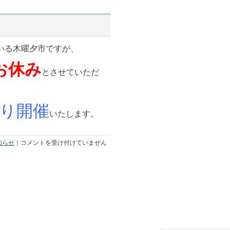
ィ
ン
飾
り
を
作
ろ
いる木曜夕市ですが、
う！
午
お休み
前
の
とさせていただ
部」
申
込
み
は
り開催
締
いたします。
め
切
り
ま
８
知らせ
｜
コメントを受け付けていません
し
月
た
１
は
５
日
「木
曜
夕
市」
休
催
の
お
知