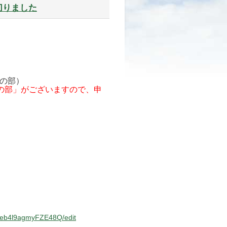
切りました
。
後の部）
の部」がございますので、申
zeb4l9agmyFZE48Q/edit