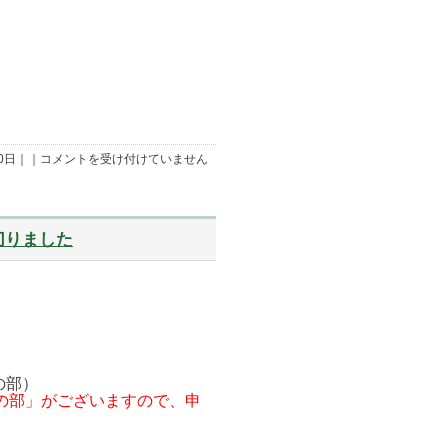
10/12「さ
10日｜｜
コメントを受け付けていません
つ
ま
い
も
堀
り
切りました
体
験！
午
後
の
部」
申
込
。
み
は
締
前の部）
め
の部」がございますので、申
切
り
ま
し