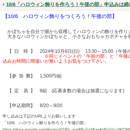
10/6「ハロウィン飾りを作ろう！午後の部」申込みは
【10/6 ハロウィン飾りをつくろう！午後の部】
かぼちゃを自分で畑から収穫してハロウィンの飾りを作り
大きなハロウィンかぼちゃと、小さなおもちゃカボチャを
【 日 時 】 2024年10月6日(日) 13:30～15:00（午
※同じイベントの「午前の部」と「午後
込みお時間に間違いが無いようお気をつけ下さい。
【参 加 費】 1,500円/組
【 定 員 】 8組 (応募多数の場合は抽選になります)
【申込期間】 8/20～9/20
申し込みは下記のURLよりお願いします
「10/6 ハロウィン飾りを作ろう！午後の部」
https://docs.google.com/forms/d/1Bn_anr89y7odjKasKrKUcV-u3KCM