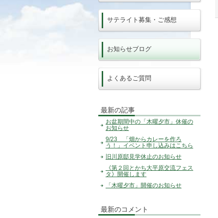
サテライト募集・ご感想
お知らせブログ
よくあるご質問
最新の記事
お盆期間中の「木曜夕市」休催の
お知らせ
9/23 「畑からカレーを作ろ
う！」イベント申し込みはこちら
旧川原邸見学休止のお知らせ
《第２回とかち大平原交流フェス
タ》開催します
「木曜夕市」開催のお知らせ
最新のコメント