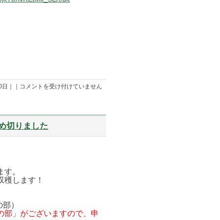
10/6「ハ
10日｜｜
コメントを受け付けていません
ロ
ウ
ィ
ン
飾
り
締め切りました
を
作
ろ
う！
午
後
の
ます。
部」
収穫します！
申
込
み
は
前の部）
締
の部」がございますので、申
め