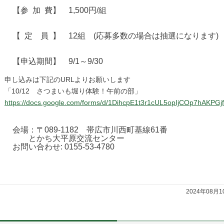
【参 加 費】 1,500円/組
【 定 員 】 12組 (応募多数の場合は抽選になります)
【申込期間】 9/1～9/30
申し込みは下記のURLよりお願いします
「10/12 さつまいも堀り体験！午前の部」
https://docs.google.com/forms/d/1DihcpE1t3r1cUL5opIjCOp7hAKPGj
会場：〒089-1182 帯広市川西町基線61番
とかち大平原交流センター
お問い合わせ: 0155-53-4780
2024年08月