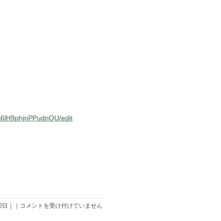
切
り
ま
し
た
は
S6lH9phjnPPudnQU/edit
10/6「ハ
10日｜｜
コメントを受け付けていません
ロ
ウ