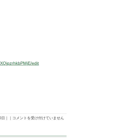
た
は
fXQjpzrhkbPMjE/edit
10/12「さ
10日｜｜
コメントを受け付けていません
つ
ま
い
も
堀