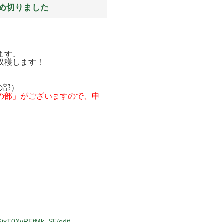
り
締め切りました
体
験！
午
前
の
部」
申
ます。
込
収穫します！
み
は
締
め
後の部）
切
の部」がございますので、申
り
ま
し
た
は
6jxT0XvREtMk_SE/edit