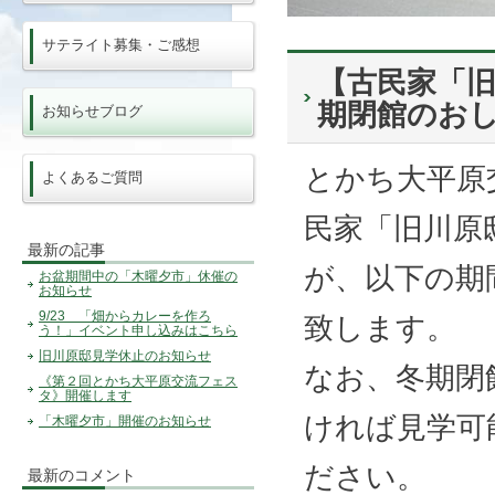
サテライト募集・ご感想
【古民家「旧
期閉館のお
お知らせブログ
とかち大平原
よくあるご質問
民家「旧川原
最新の記事
が、
以下の期
お盆期間中の「木曜夕市」休催の
お知らせ
9/23 「畑からカレーを作ろ
致します。
う！」イベント申し込みはこちら
旧川原邸見学休止のお知らせ
なお、冬期閉
《第２回とかち大平原交流フェス
タ》開催します
ければ見学可
「木曜夕市」開催のお知らせ
ださい。
最新のコメント