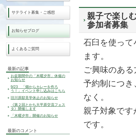
サテライト募集・ご感想
親子で楽しむ
参加者募集
お知らせブログ
石臼を使って
よくあるご質問
ます。
ご興味のある
最新の記事
お盆期間中の「木曜夕市」休催の
お知らせ
予約制につき
9/23 「畑からカレーを作ろ
う！」イベント申し込みはこちら
なく。
旧川原邸見学休止のお知らせ
《第２回とかち大平原交流フェス
親子対象です
タ》開催します
「木曜夕市」開催のお知らせ
です。
最新のコメント