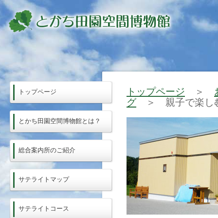
トップページ
＞
トップページ
グ
＞ 親子で楽しむ
とかち田園空間博物館とは？
総合案内所のご紹介
サテライトマップ
サテライトコース