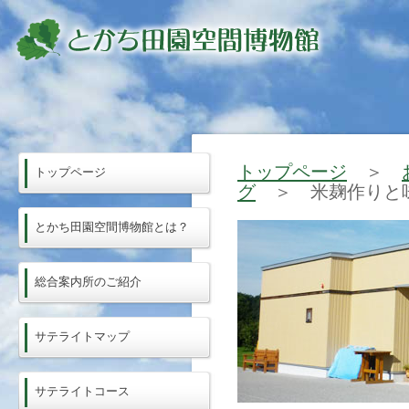
トップページ
＞
トップページ
グ
＞ 米麹作りと
とかち田園空間博物館とは？
総合案内所のご紹介
サテライトマップ
サテライトコース