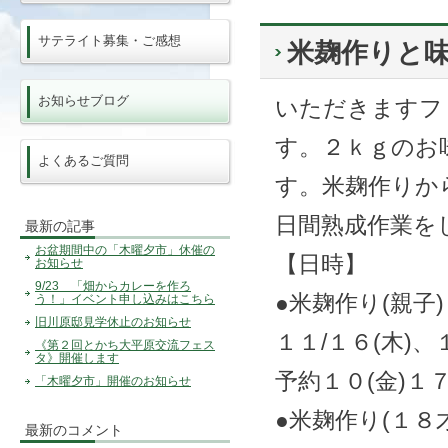
サテライト募集・ご感想
米麹作りと
お知らせブログ
いただきますフ
す。２ｋｇのお
よくあるご質問
す。米麹作りか
日間熟成作業を
最新の記事
お盆期間中の「木曜夕市」休催の
【日時】
お知らせ
9/23 「畑からカレーを作ろ
●米麹作り(親子)
う！」イベント申し込みはこちら
旧川原邸見学休止のお知らせ
１１/１６(木)
《第２回とかち大平原交流フェス
タ》開催します
予約１０(金)１
「木曜夕市」開催のお知らせ
●米麹作り(１８
最新のコメント