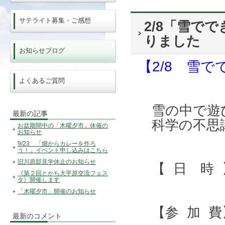
サテライト募集・ご感想
2/8「雪で
りました
お知らせブログ
【2/8 雪
よくあるご質問
雪の中で遊
最新の記事
科学の不思
お盆期間中の「木曜夕市」休催の
お知らせ
9/23 「畑からカレーを作ろ
う！」イベント申し込みはこちら
旧川原邸見学休止のお知らせ
【 日 時 】 
《第２回とかち大平原交流フェス
タ》開催します
「木曜夕市」開催のお知らせ
【参 加 費】
最新のコメント