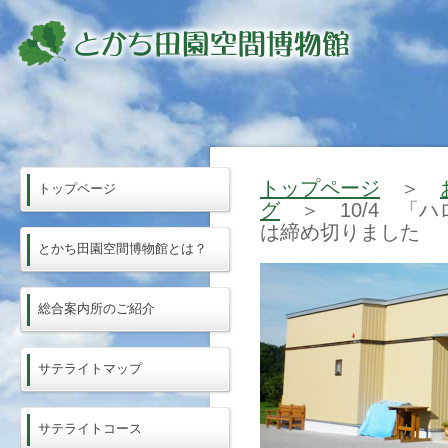
トップページ
＞
トップページ
グ
＞ 10/4 「
は締め切りました
とかち田園空間博物館とは？
総合案内所のご紹介
サテライトマップ
サテライトコース