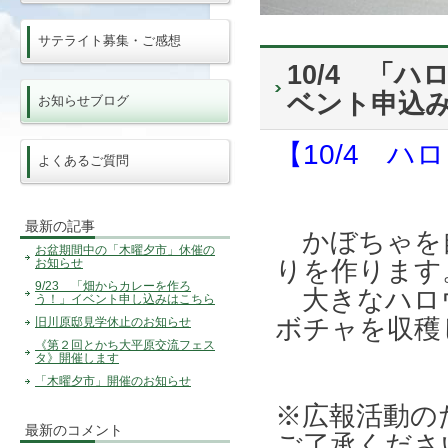
サテライト募集・ご感想
10/4 「
ベント申込
お知らせブログ
【10/4 
よくあるご質問
最新の記事
かぼちゃを
お盆期間中の「木曜夕市」休催の
お知らせ
りを作ります
9/23 「畑からカレーを作ろ
大きなハロ
う！」イベント申し込みはこちら
ボチャを収穫
旧川原邸見学休止のお知らせ
《第２回とかち大平原交流フェス
タ》開催します
「木曜夕市」開催のお知らせ
※広報活動の
最新のコメント
ご了承くださ