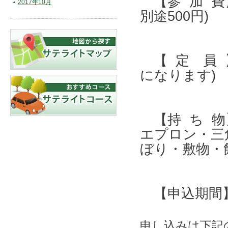
【参 加 費】
2017年10月
別途500円)
【 定 員 
になります)
【持 ち 物
エプロン・三角
ぼり・敷物・
【申込期間】8
申し込みは下記