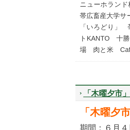
ニューホラン
帯広畜産大学サ
「いろどり」 
トKANTO
十勝
場 肉と米 Cafe P
「木曜夕市
「木曜夕
期間：６月４