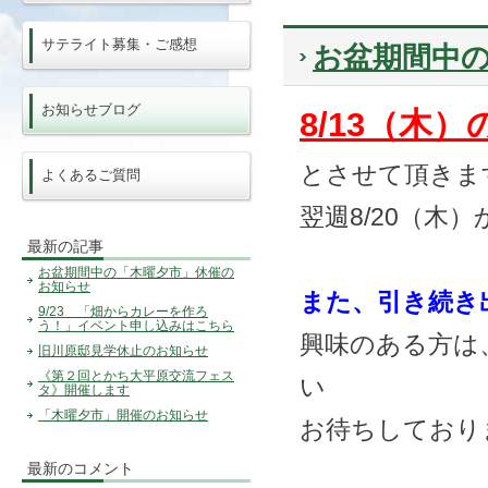
サテライト募集・ご感想
お盆期間中
お知らせブログ
8/13（木
とさせて頂きま
よくあるご質問
翌週8/20（木
最新の記事
お盆期間中の「木曜夕市」休催の
お知らせ
また、引き続き
9/23 「畑からカレーを作ろ
う！」イベント申し込みはこちら
興味のある方は
旧川原邸見学休止のお知らせ
《第２回とかち大平原交流フェス
い
タ》開催します
「木曜夕市」開催のお知らせ
お待ちしており
最新のコメント