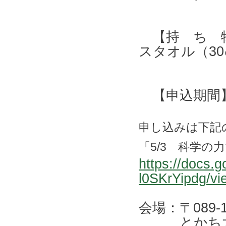
【持 ち 物
スタオル（30
【申込期間】 
申し込みは下記
「5/3 科学の
https://doc
l0SKrYipdg/vi
会場：〒089
とかち大平