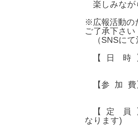
楽しみなが
※広報活動の
ご了承下さい
（SNSにて
【 日 時 】 
【参 加 費】
【 定 員 
なります)