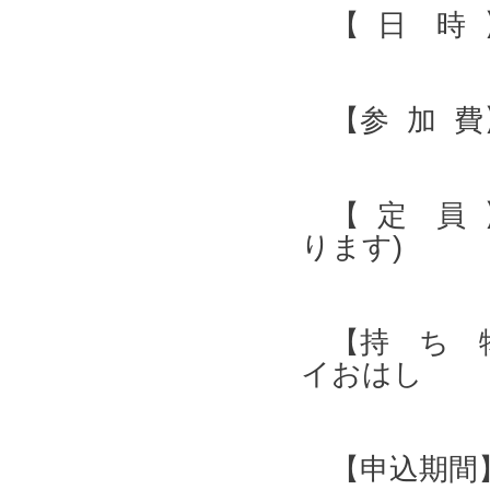
【 日 時 】 
【参 加 費】
【 定 員 
ります)
【持 ち 物
イおはし
【申込期間】 