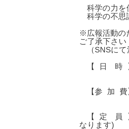
科学の力を
科学の不思
※広報活動の
ご了承下さい
（SNSにて
【 日 時 】 
【参 加 費】
【 定 員 
なります)