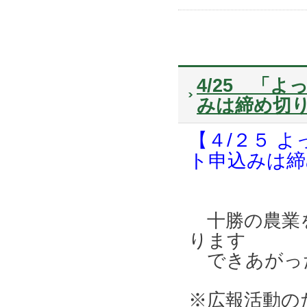
4/25 「
みは締め切
【４/２５ 
ト申込みは締
十勝の農業を
ります
できあがっ
※広報活動の