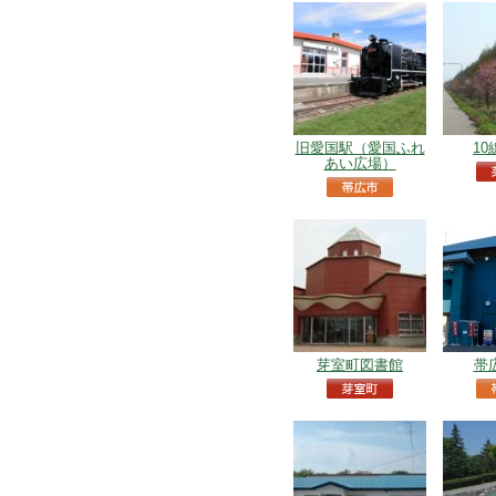
旧愛国駅（愛国ふれ
1
あい広場）
芽室町図書館
帯