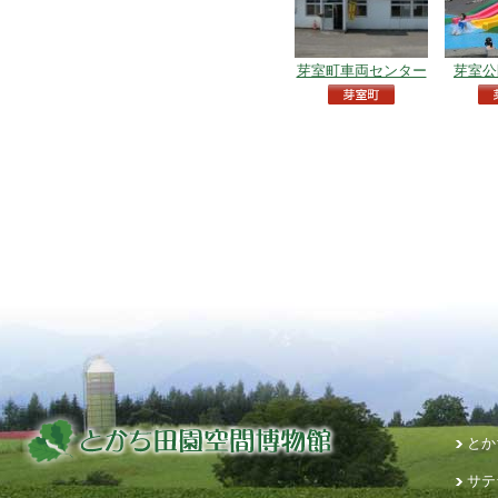
芽室町車両センター
芽室公
とか
サテ