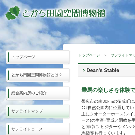
トップページ
＞
サテライトマ
トップページ
Dean’s Stable
とかち田園空間博物館とは？
乗馬の楽しさを体験
総合案内所のご紹介
帯広市の南30kmの拓成町にあ
ﾛｼﾘ自然公園内に位置してい
サテライトマップ
主にクオーターホース(レイ
ース)の生産･育成と調教を
と同時に､ビジターやメンバ
サテライトコース
馬指導も行っています｡