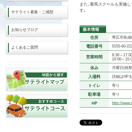
また､乗馬スクールも実施し
す｡
サテライト募集・ご感想
お知らせブログ
住所
帯広市拓成町
電話番号
0155-60-22
よくあるご質問
9:30～17
営業時間
10:00～1
休み
月曜日(祝
入場料
詳細はHP
トイレ
有り
駐車場
有り
HP
http://www