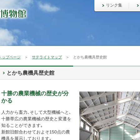
リンク集
トップページ
＞
サテライトマップ
＞ とかち農機具歴史館
とかち農機具歴史館
十勝の農業機械の歴史が分
かる
人力から畜力､そして大型機械へと､
十勝帯広の農業機械の歴史と変遷を
知ることができます｡
新館旧館合わせておよそ150点の農
機具を展示しております｡