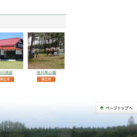
旧川原邸
清川馬公園