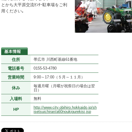
とかち大平原交流ｾﾝﾀｰ駐車場をご利
用ください｡
住所
帯広市 川西町基線61番地
電話番号
0155-53-4780
営業時間
9:00～17:00（５月～１１月）
毎週月曜（月曜が祝祭日の場合は翌
休み
日）
入場料
無料
http://www.city.obihiro.hokkaido.jp/sh
HP
isetsuichiran/a60noukigurekisi.jsp