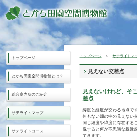
トップページ
＞
サテライトマ
トップページ
見えない交差点
とかち田園空間博物館とは？
見えないけれど、そ
総合案内所のご紹介
差点
緯度と経度が交わる地点です
サテライトマップ
何もない畑の中の見えない交
同じ経度や緯度に存在する
像すると何か不思議な親近
サテライトコース
てきます｡