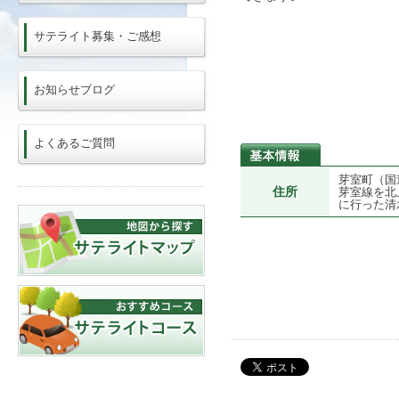
サテライト募集・ご感想
お知らせブログ
よくあるご質問
芽室町（国
住所
芽室線を北
に行った清