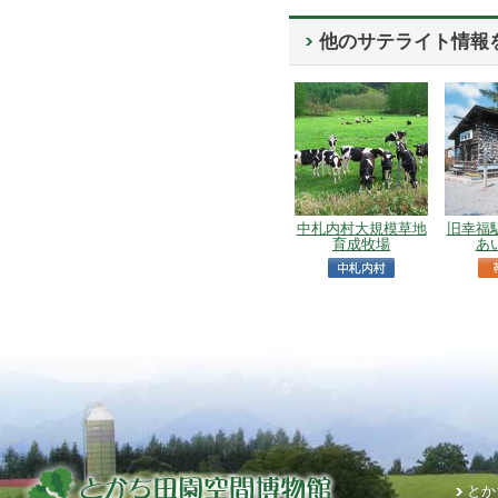
他のサテライト情報
中札内村大規模草地
旧幸福
育成牧場
あ
とか