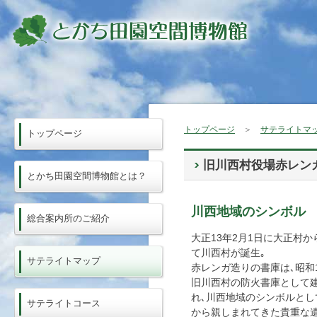
トップページ
＞
サテライトマ
トップページ
旧川西村役場赤レン
とかち田園空間博物館とは？
川西地域のシンボル
総合案内所のご紹介
大正13年2月1日に大正村か
て川西村が誕生｡
サテライトマップ
赤レンガ造りの書庫は､昭和
旧川西村の防火書庫として
れ､川西地域のシンボルとし
サテライトコース
から親しまれてきた貴重な