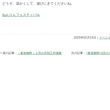
どうぞ、温かくして、遊びにきてくださいね。
ねんりんフェスティバル
2025年02月15日｜
イベン
<< 前の記事：
＜参加無料＞２月の月別工作体験
次の記事：
<参加無料>3月