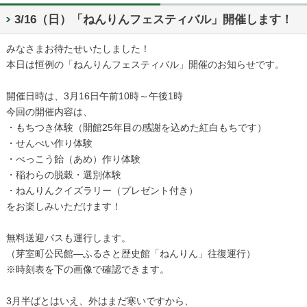
3/16（日）「ねんりんフェスティバル」開催します！
みなさまお待たせいたしました！
本日は恒例の「ねんりんフェスティバル」開催のお知らせです。
開催日時は、3月16日午前10時～午後1時
今回の開催内容は、
・もちつき体験（開館25年目の感謝を込めた紅白もちです）
・せんべい作り体験
・べっこう飴（あめ）作り体験
・稲わらの脱穀・選別体験
・ねんりんクイズラリー（プレゼント付き）
をお楽しみいただけます！
無料送迎バスも運行します。
（芽室町公民館—ふるさと歴史館「ねんりん」往復運行）
※時刻表を下の画像で確認できます。
3月半ばとはいえ、外はまだ寒いですから、