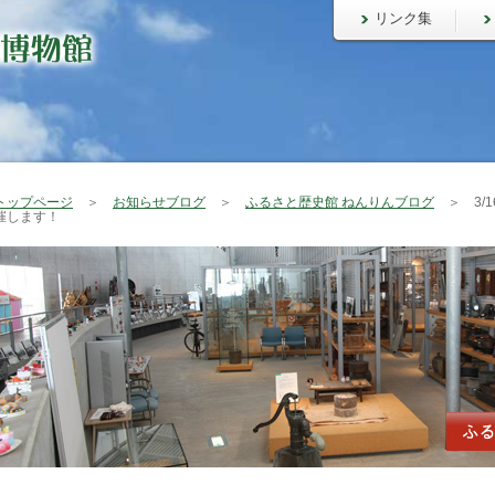
リンク集
トップページ
＞
お知らせブログ
＞
ふるさと歴史館 ねんりんブログ
＞ 3/
催します！