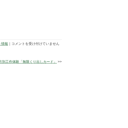
3/16（日）
ト情報
｜
コメントを受け付けていません
「ね
ん
り
ん
の月別工作体験「無限くり出しカード」
>>
フ
ェ
ス
テ
ィ
バ
ル」
開
催
し
ま
す！
は