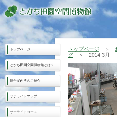
トップページ
＞
トップページ
グ
＞ 2014 3月
とかち田園空間博物館とは？
総合案内所のご紹介
サテライトマップ
サテライトコース