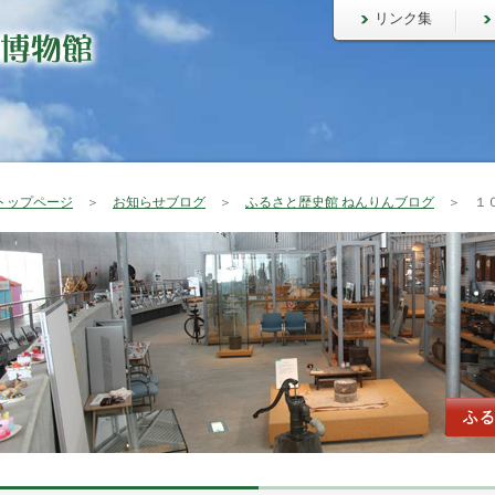
リンク集
トップページ
＞
お知らせブログ
＞
ふるさと歴史館 ねんりんブログ
＞ １０