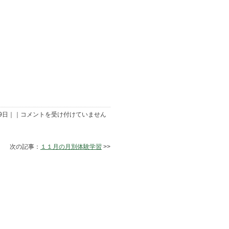
１
09日｜｜
コメントを受け付けていません
０
月
の
月
次の記事：
１１月の月別体験学習
>>
別
体
験
学
習
に
つ
い
て
は