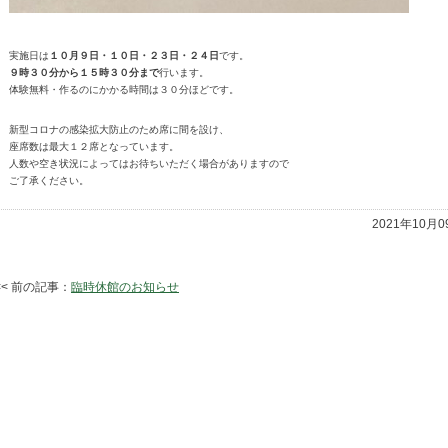
実施日は
１０月９日・１０日・２３日・２４日
です。
９時３０分から１５時３０分まで
行います。
体験無料・作るのにかかる時間は３０分ほどです。
新型コロナの感染拡大防止のため席に間を設け、
座席数は最大１２席となっています。
人数や空き状況によってはお待ちいただく場合がありますので
ご了承ください。
2021年10月
<< 前の記事：
臨時休館のお知らせ