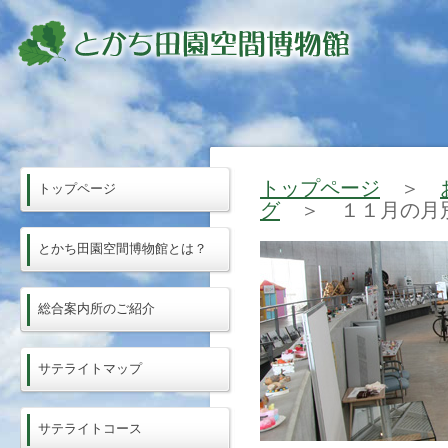
トップページ
＞
トップページ
グ
＞ １１月の月
とかち田園空間博物館とは？
総合案内所のご紹介
サテライトマップ
サテライトコース