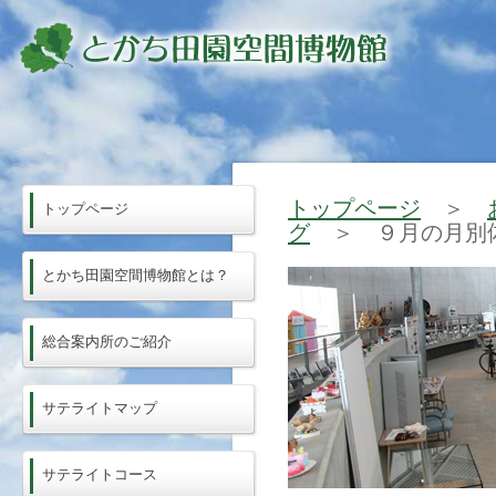
トップページ
＞
トップページ
グ
＞ ９月の月別
とかち田園空間博物館とは？
総合案内所のご紹介
サテライトマップ
サテライトコース