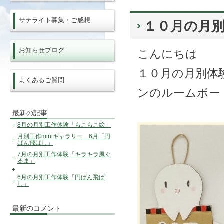
サテライト募集・ご感想
１０月の月
お知らせブログ
こんにちは
１０月の月別体
よくあるご質問
ンのルームボー
最新の記事
8月の月別工作体験「もこもこ絵」
月別工作miniギャラリー 6月「円
ばん飛ばし」
7月の月別工作体験「キラキラ風ぐ
るま」
6月の月別工作体験「円ばん飛ば
し」
最新のコメント