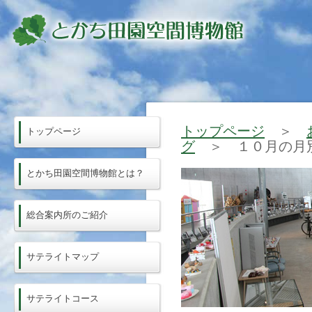
トップページ
＞
トップページ
グ
＞ １０月の月
とかち田園空間博物館とは？
総合案内所のご紹介
サテライトマップ
サテライトコース