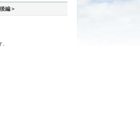
＜後編＞
す。