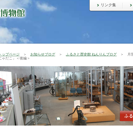
リンク集
トップページ
＞
お知らせブログ
＞
ふるさと歴史館 ねんりんブログ
＞ 月別
にゃだこ」＜後編＞