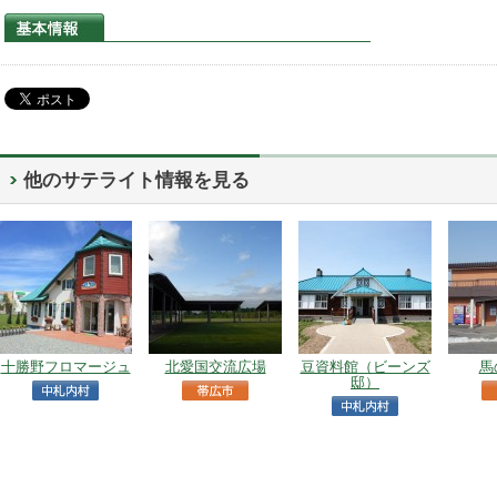
他のサテライト情報を見る
十勝野フロマージュ
北愛国交流広場
豆資料館（ビーンズ
馬
邸）