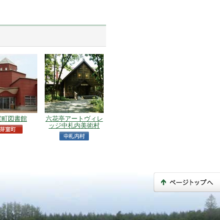
室町図書館
六花亭アートヴィレ
ッジ中札内美術村