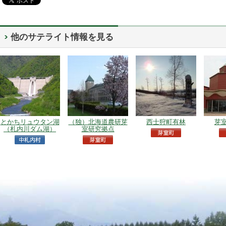
他のサテライト情報を見る
とかちリュウタン湖
（独）北海道農研芽
西士狩町有林
芽
（札内川ダム湖）
室研究拠点