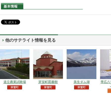
他のサテライト情報を見る
道立農業試験場
芽室町図書館
美生ダム湖
帯広八