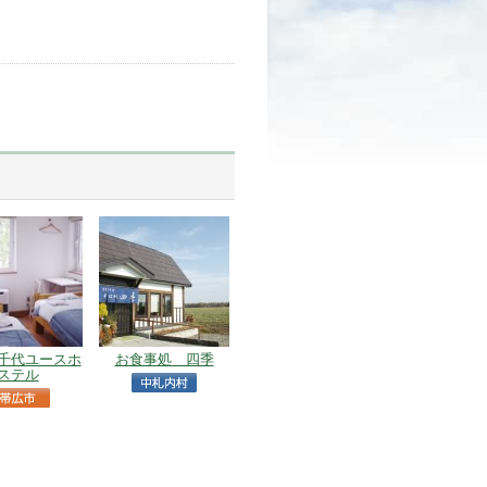
千代ユースホ
お食事処 四季
ステル