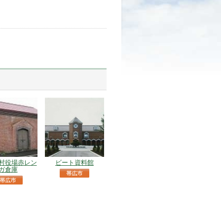
村役場赤レン
ビート資料館
ガ倉庫