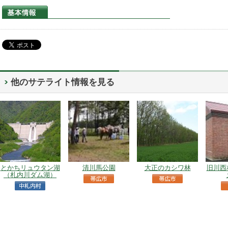
他のサテライト情報を見る
とかちリュウタン湖
清川馬公園
大正のカシワ林
旧川西
（札内川ダム湖）