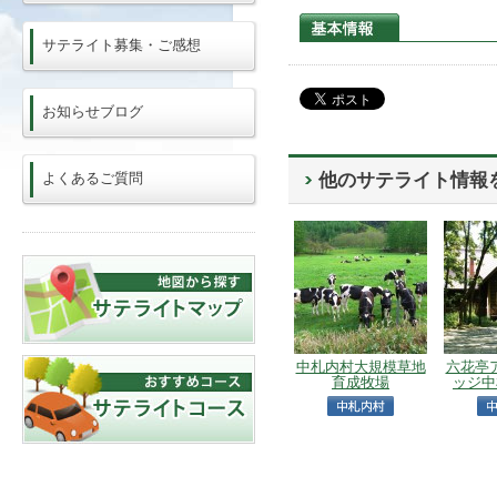
サテライト募集・ご感想
お知らせブログ
よくあるご質問
他のサテライト情報
中札内村大規模草地
六花亭
育成牧場
ッジ中