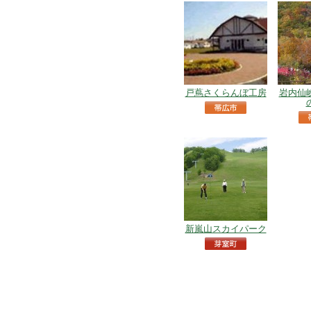
戸蔦さくらんぼ工房
岩内仙
新嵐山スカイパーク