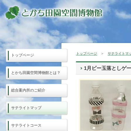
トップページ
＞
サテライトマ
トップページ
1月ビー玉落としゲ
とかち田園空間博物館とは？
総合案内所のご紹介
サテライトマップ
サテライトコース