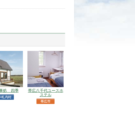
事処 四季
帯広八千代ユースホ
ステル