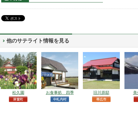
他のサテライト情報を見る
松久園
お食事処 四季
旧川原邸
美