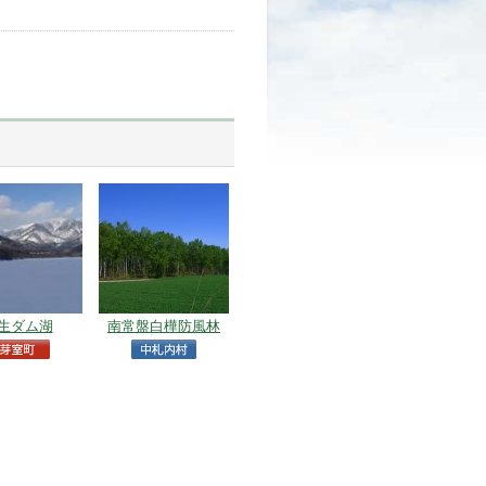
生ダム湖
南常盤白樺防風林