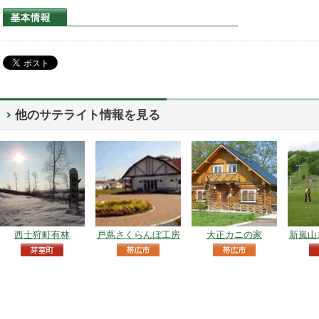
他のサテライト情報を見る
西士狩町有林
戸蔦さくらんぼ工房
大正カニの家
新嵐山