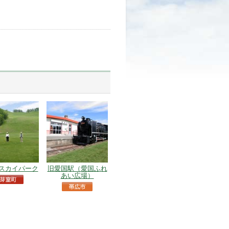
スカイパーク
旧愛国駅（愛国ふれ
あい広場）